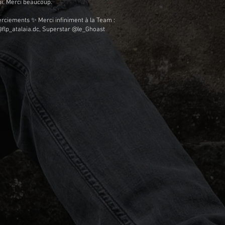
i. Merci beaucoup.
ciements ✨ Merci infiniment à la Team :
flp_atalaia.dc, Superstar @le_Ghoast