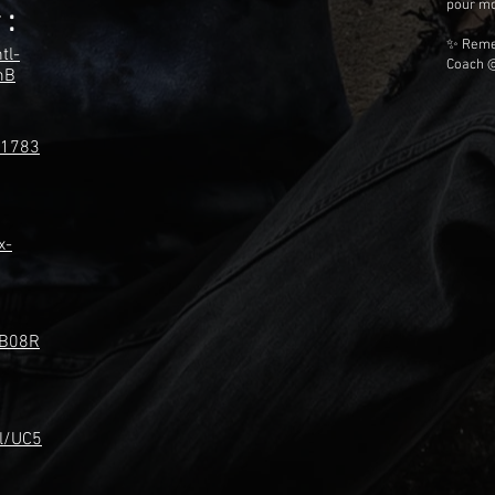
pour mo
 :
✨ Remer
tl-
Coach @
mB
11783
x-
/B08R
l/UC5