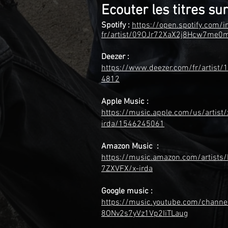
Ecouter les titres sur
Spotify :
https://open.spotif
y.com/in
fr/artist/09OJr72XaX2j8Hcw7me0
Deezer :
https://www.deezer.com/fr/artist/
4812
Apple Music :
https://music.apple.com/us/artist/
irda/1546245061
Amazon Music :
https://music.amazon.com/artists
7ZXVFX/x-irda
Google music :
https://music.youtube.com/channe
8ONv2s7yVz1Vp2IiTLaug