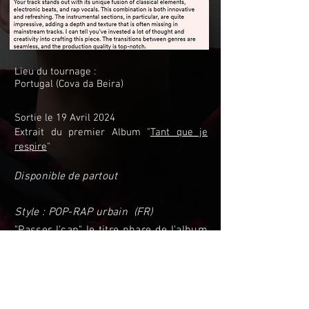
Lieu du tournage :
Portugal (Cova da Beira)
Sortie le 19 Avril 2024
Extrait du premier Album "
Tant que je
respire
"
Disponible de partout
Style : POP-RAP urbain (FR)
"Passer l'cap" le titre phare de l'album
en Version Ambiant.
Ce morceau atmosphérique à souhait
emporte l'imaginaire dans des
contrées peu fréquentées.