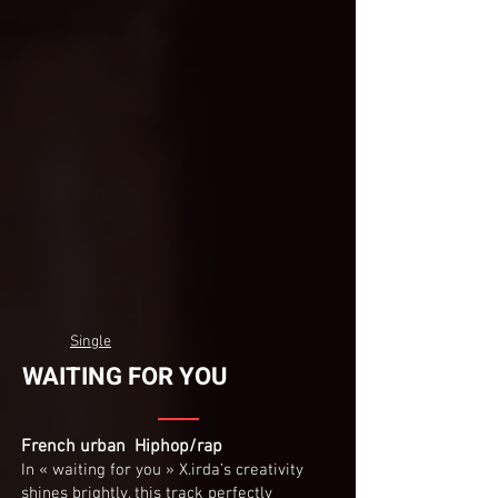
Single
WAITING FOR YOU
French urban Hiphop/rap
In « waiting for you » X.irda’s creativity
shines brightly, this track perfectly